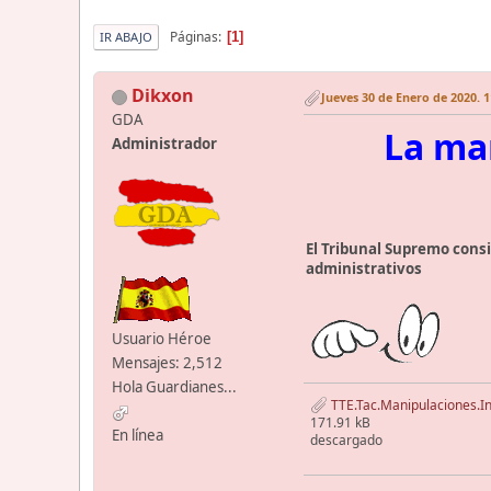
Páginas
1
IR ABAJO
Dikxon
Jueves 30 de Enero de 2020. 1
GDA
La man
Administrador
El Tribunal Supremo consi
administrativos
Usuario Héroe
Mensajes: 2,512
Hola Guardianes...
TTE.Tac.Manipulaciones.In
171.91 kB
En línea
descargado