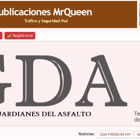
Registrarse
Te
de
Noticias:
GDA PREMIUM VIP
A