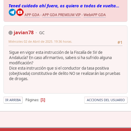
Tened cuidado ahí fuera, os quiero a todos de vuelta...
APP GDA
-
APP GDA PREMIUM VIP
-
WebAPP GDA
javian78
GC
Miércoles 02 de Abril de 2025. 19:36 horas.
#1
Sigue en vigor esta instrucción de la Fiscalía de SV de
Andalucía? En caso afirmartivo, sabeis si ha sufrido alguna
modificación?
Dice esta instrucción que si el conductor da tasa positiva
(obejtivada) constitutiva de delito NO se realizarán las pruebas
de drogas.
Páginas
1
IR ARRIBA
ACCIONES DEL USUARIO