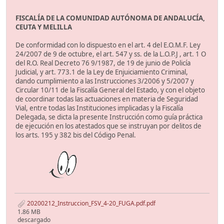
FISCALÍA DE LA COMUNIDAD AUTÓNOMA DE ANDALUCÍA,
CEUTA Y MELILLA
De conformidad con lo dispuesto en el art. 4 del E.O.M.F. Ley
24/2007 de 9 de octubre, el art. 547 y ss. de la L.O.P.J , art. 1 O
del R.O. Real Decreto 76 9/1987, de 19 de junio de Policía
Judicial, y art. 773.1 de la Ley de Enjuiciamiento Criminal,
dando cumplimiento a las Instrucciones 3/2006 y 5/2007 y
Circular 10/11 de la Fiscalía General del Estado, y con el objeto
de coordinar todas las actuaciones en materia de Seguridad
Vial, entre todas las Instituciones implicadas y la Fiscalía
Delegada, se dicta la presente Instrucción como guía práctica
de ejecución en los atestados que se instruyan por delitos de
los arts. 195 y 382 bis del Código Penal.
20200212_Instruccion_FSV_4-20_FUGA.pdf.pdf
1.86 MB
descargado