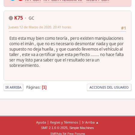
K75
GC
Jueves 12 de Marzo de 2020. 20:41 horas.
#1
Esto esta muy bien como teoría , pero existen manipulaciones
como el imán , que no es necesario desmontar nada y que por
supuesto no deja huella , y que cuando llevemos el vehículo al
taller , este va a certificar que esta perfecto ....... no hace falta
ser muy listo para saber que el resultado sera un
sobreseimiento.
Páginas
1
IR ARRIBA
ACCIONES DEL USUARIO
|
|
Ayuda
Reglas y Términos
Ir Arriba ▲
,
SMF 2.1.6 © 2025
Simple Machines
for
SMFAds
Free Forums