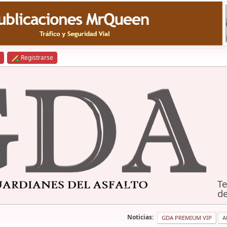
Registrarse
Te
de
Noticias:
GDA PREMIUM VIP
A