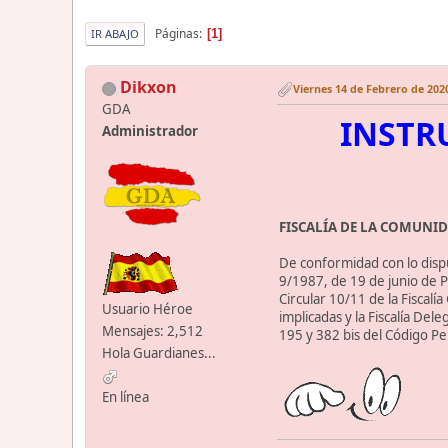
Páginas
1
IR ABAJO
Dikxon
Viernes 14 de Febrero de 2020
GDA
INSTRU
Administrador
FISCALÍA DE LA COMUNI
De conformidad con lo dispue
9/1987, de 19 de junio de Po
Circular 10/11 de la Fiscalí
Usuario Héroe
implicadas y la Fiscalía Del
Mensajes: 2,512
195 y 382 bis del Código Pe
Hola Guardianes...
En línea