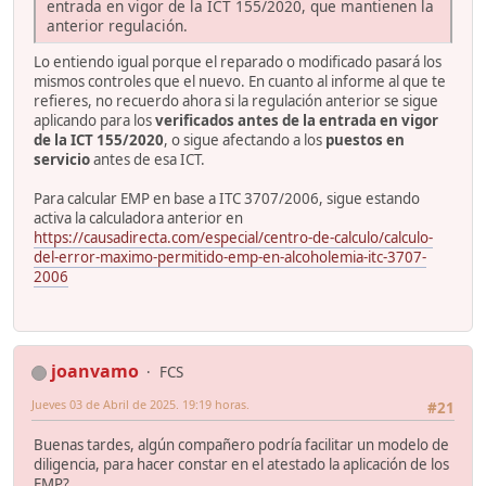
entrada en vigor de la ICT 155/2020, que mantienen la
anterior regulación.
Lo entiendo igual porque el reparado o modificado pasará los
mismos controles que el nuevo. En cuanto al informe al que te
refieres, no recuerdo ahora si la regulación anterior se sigue
aplicando para los
verificados antes de la entrada en vigor
de la ICT 155/2020
, o sigue afectando a los
puestos en
servicio
antes de esa ICT.
Para calcular EMP en base a ITC 3707/2006, sigue estando
activa la calculadora anterior en
https://causadirecta.com/especial/centro-de-calculo/calculo-
del-error-maximo-permitido-emp-en-alcoholemia-itc-3707-
2006
joanvamo
FCS
Jueves 03 de Abril de 2025. 19:19 horas.
#21
Buenas tardes, algún compañero podría facilitar un modelo de
diligencia, para hacer constar en el atestado la aplicación de los
EMP?