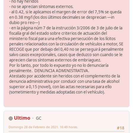
- no hay heridos
- no se aprecian síntomas externos.
- al 0.42, si le aplicamos el margen de error del 7,5% se queda
en 0.38 mg/l (los dos últimos decimales se desprecian —in
dubio pro reo—)
- en la página núm 7 de la instrucción 3/2006 de 3 de julio de la
fiscalía gral del estado sobre criterios de actuación del
ministerio fiscal para una efectiva persecución de los lícitos
penales relacionados con la circulación de vehículos a motor, SE
RECOGE que por debajo del 0,40 no se perseguirá penalmente
salvo casos excepcionales, casos que deduzco son cuando se le
aprecien claros síntomas externos de embriaguez.
Por lo tanto, por todo lo expuesto yo no lo denunciaría
penalmente. DENUNCIA ADMINISTRATIVA.
Atestado por accidente sin heridos con el complemento de la
denuncia administrativa por conducir con una tasa de alcohol
superior a 0,15 (novel), con las actas necesarias para ello
(sometimiento y medidas adoptadas con el vehículo).
Ultimo
GC
Domingo 28 de Febrero de 2021. 16:49 horas.
#18