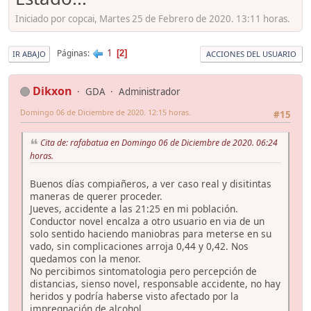
Iniciado por copcai, Martes 25 de Febrero de 2020. 13:11 horas.
1
Páginas
2
IR ABAJO
ACCIONES DEL USUARIO
Dikxon
GDA
Administrador
Domingo 06 de Diciembre de 2020. 12:15 horas.
#15
Cita de: rafabatua en Domingo 06 de Diciembre de 2020. 06:24
horas.
Buenos días compiañeros, a ver caso real y disitintas
maneras de querer proceder.
Jueves, accidente a las 21:25 en mi población.
Conductor novel encalza a otro usuario en via de un
solo sentido haciendo maniobras para meterse en su
vado, sin complicaciones arroja 0,44 y 0,42. Nos
quedamos con la menor.
No percibimos sintomatologia pero percepción de
distancias, sienso novel, responsable accidente, no hay
heridos y podría haberse visto afectado por la
impregnación de alcohol.