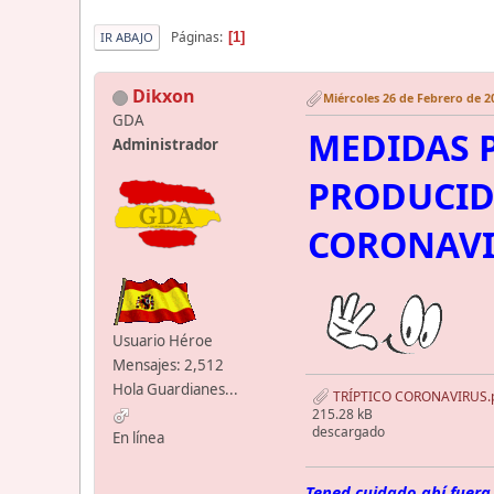
Páginas
1
IR ABAJO
Dikxon
Miércoles 26 de Febrero de 20
GDA
MEDIDAS 
Administrador
PRODUCID
CORONAV
Usuario Héroe
Mensajes: 2,512
Hola Guardianes...
TRÍPTICO CORONAVIRUS.
215.28 kB
descargado
En línea
Tened cuidado ahí fuera,