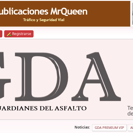
Registrarse
Te
de
Noticias:
GDA PREMIUM VIP
A