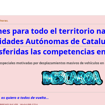
 horas.
nes para todo el territorio n
dades Autónomas de Catal
sferidas las competencias en
especiales motivadas por desplazamientos masivos de vehículos en e
 os quiero a todos de vuelta...
 PREMIUM VIP
-
WebAPP GDA