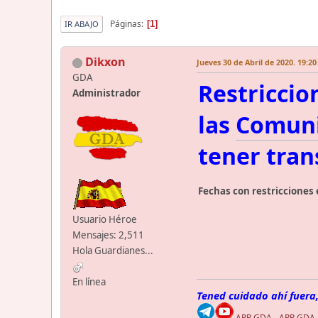
Páginas
1
IR ABAJO
Dikxon
Jueves 30 de Abril de 2020. 19:20
GDA
Restriccio
Administrador
las
Comuni
tener tran
Fechas con restricciones 
Usuario Héroe
Mensajes: 2,511
Hola Guardianes...
En línea
Tened cuidado ahí fuera,
APP GDA
-
APP GDA