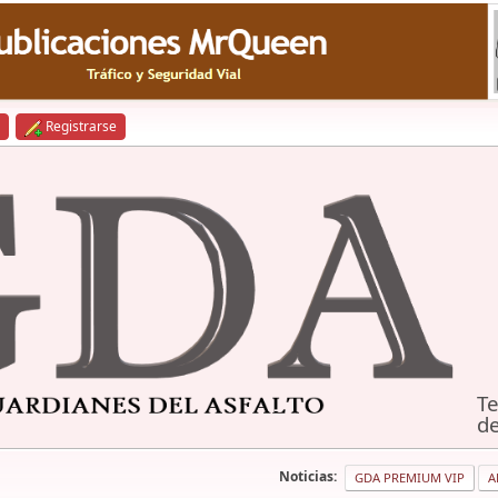
Registrarse
Te
de
Noticias:
GDA PREMIUM VIP
A