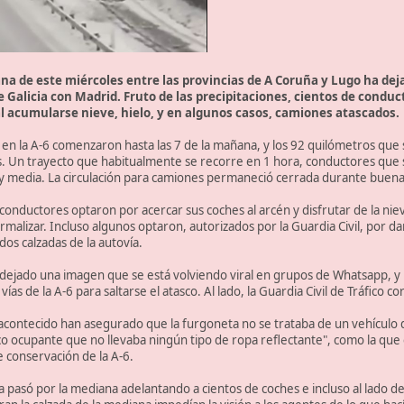
na de este miércoles entre las provincias de A Coruña y Lugo ha deja
 Galicia con Madrid. Fruto de las precipitaciones, cientos de condu
 al acumularse nieve, hielo, y en algunos casos, camiones atascados.
 en la A-6 comenzaron hasta las 7 de la mañana, y los 92 quilómetros que
s. Un trayecto que habitualmente se recorre en 1 hora, conductores que 
s y media. La circulación para camiones permaneció cerrada durante buen
 conductores optaron por acercar sus coches al arcén y disfrutar de la ni
rmalizar. Incluso algunos optaron, autorizados por la Guardia Civil, por d
dos calzadas de la autovía.
 dejado una imagen que se está volviendo viral en grupos de Whatsapp, y 
s de la A-6 para saltarse el atasco. Al lado, la Guardia Civil de Tráfico cor
 acontecido han asegurado que la furgoneta no se trataba de un vehículo d
o ocupante que no llevaba ningún tipo de ropa reflectante", como la que 
de conservación de la A-6.
 pasó por la mediana adelantando a cientos de coches e incluso al lado de u