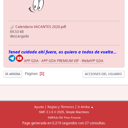
Calendario VACANTES 2020.pdf
69.53 kB
descargado
Tened cuidado ahí fuera, os quiero a todos de vuelta...
APP GDA
-
APP GDA PREMIUM VIP
-
WebAPP GDA
Páginas
1
IR ARRIBA
ACCIONES DEL USUARIO
|
|
Ayuda
Reglas y Términos
Ir Arriba ▲
,
SMF 2.1.6 © 2025
Simple Machines
for
SMFAds
Free Forums
Page generada en 0.219 segundos con 27 consultas.