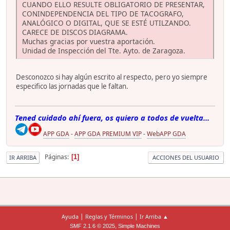
CUANDO ELLO RESULTE OBLIGATORIO DE PRESENTAR,
CONINDEPENDENCIA DEL TIPO DE TACOGRAFO,
ANALÓGICO O DIGITAL, QUE SE ESTÉ UTILZANDO.
CARECE DE DISCOS DIAGRAMA.
Muchas gracias por vuestra aportación.
Unidad de Inspección del Tte. Ayto. de Zaragoza.
Desconozco si hay algún escrito al respecto, pero yo siempre
especifico las jornadas que le faltan.
Tened cuidado ahí fuera, os quiero a todos de vuelta...
APP GDA
-
APP GDA PREMIUM VIP
-
WebAPP GDA
Páginas
1
IR ARRIBA
ACCIONES DEL USUARIO
|
|
Ayuda
Reglas y Términos
Ir Arriba ▲
,
SMF 2.1.6 © 2025
Simple Machines