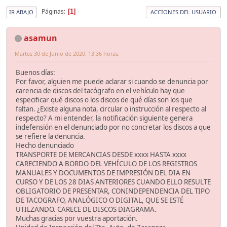
Páginas
1
IR ABAJO
ACCIONES DEL USUARIO
asamun
Martes 30 de Junio de 2020. 13:36 horas.
Buenos días:
Por favor, alguien me puede aclarar si cuando se denuncia por
carencia de discos del tacógrafo en el vehículo hay que
especificar qué discos o los discos de qué días son los que
faltan. ¿Existe alguna nota, circular o instrucción al respecto al
respecto? A mi entender, la notificación siguiente genera
indefensión en el denunciado por no concretar los discos a que
se refiere la denuncia.
Hecho denunciado
TRANSPORTE DE MERCANCIAS DESDE xxxx HASTA xxxx
CARECIENDO A BORDO DEL VEHÍCULO DE LOS REGISTROS
MANUALES Y DOCUMENTOS DE IMPRESIÓN DEL DIA EN
CURSO Y DE LOS 28 DIAS ANTERIORES CUANDO ELLO RESULTE
OBLIGATORIO DE PRESENTAR, CONINDEPENDENCIA DEL TIPO
DE TACOGRAFO, ANALÓGICO O DIGITAL, QUE SE ESTÉ
UTILZANDO. CARECE DE DISCOS DIAGRAMA.
Muchas gracias por vuestra aportación.