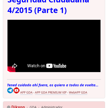
4/2015 (Parte 1)
Tened cuidado ahí fuera, os quiero a todos de vuelta...
APP GDA
-
APP GDA PREMIUM VIP
-
WebAPP GDA
Dikxon
GDA
Administrador