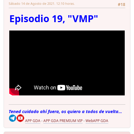
Sábado 14 de Agosto de 2021. 12:10 horas.
#18
Episodio 19, "VMP"
Tened cuidado ahí fuera, os quiero a todos de vuelta...
APP GDA
-
APP GDA PREMIUM VIP
-
WebAPP GDA