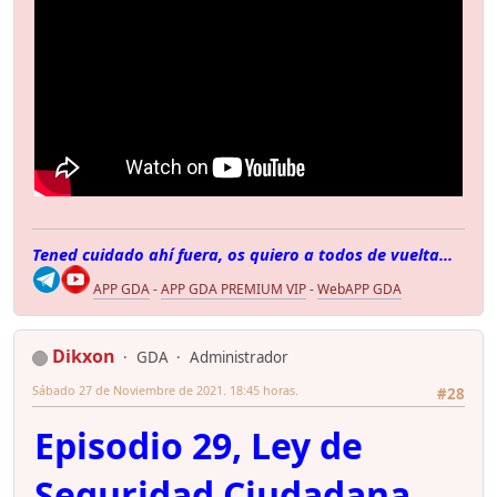
Tened cuidado ahí fuera, os quiero a todos de vuelta...
APP GDA
-
APP GDA PREMIUM VIP
-
WebAPP GDA
Dikxon
GDA
Administrador
Sábado 27 de Noviembre de 2021. 18:45 horas.
#28
Episodio 29, Ley de
Seguridad Ciudadana