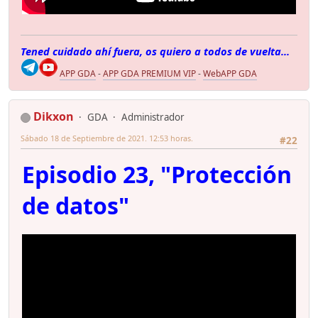
Tened cuidado ahí fuera, os quiero a todos de vuelta...
APP GDA
-
APP GDA PREMIUM VIP
-
WebAPP GDA
Dikxon
GDA
Administrador
Sábado 18 de Septiembre de 2021. 12:53 horas.
#22
Episodio 23, "Protección
de datos"