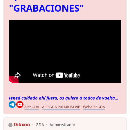
"GRABACIONES"
Tened cuidado ahí fuera, os quiero a todos de vuelta...
APP GDA
-
APP GDA PREMIUM VIP
-
WebAPP GDA
Dikxon
GDA
Administrador