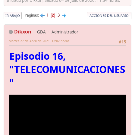
Iniciado por Dikxon, Sábado 04 de Julio de 2020. 11:34 horas.
1
3
Páginas
2
IR ABAJO
ACCIONES DEL USUARIO
Dikxon
GDA
Administrador
Martes 27 de Abril de 2021. 13:02 horas.
#15
Episodio 16,
"TELECOMUNICACIONES
"