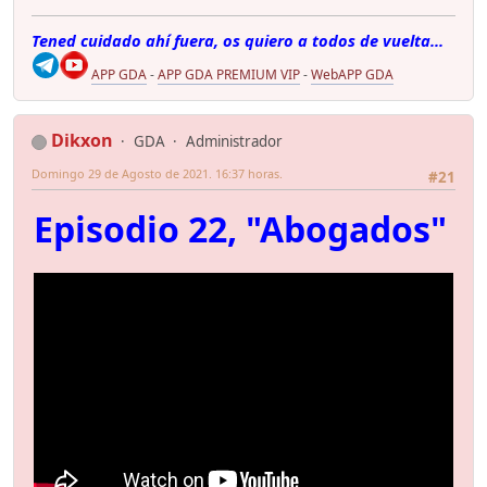
Tened cuidado ahí fuera, os quiero a todos de vuelta...
APP GDA
-
APP GDA PREMIUM VIP
-
WebAPP GDA
Dikxon
GDA
Administrador
Domingo 29 de Agosto de 2021. 16:37 horas.
#21
Episodio 22, "Abogados"