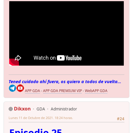
Tened cuidado ahí fuera, os quiero a todos de vuelta...
APP GDA
-
APP GDA PREMIUM VIP
-
WebAPP GDA
Dikxon
GDA
Administrador
Lunes 11 de Octubre de 2021. 18:24 horas.
#24
Episodio 25,