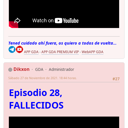
Tened cuidado ahí fuera, os quiero a todos de vuelta...
APP GDA
-
APP GDA PREMIUM VIP
-
WebAPP GDA
Dikxon
GDA
Administrador
Sábado 27 de Noviembre de 2021. 18:44 horas.
#27
Episodio 28,
FALLECIDOS