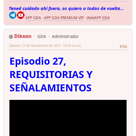
Tened cuidado ahí fuera, os quiero a todos de vuelta...
APP GDA
-
APP GDA PREMIUM VIP
-
WebAPP GDA
Dikxon
GDA
Administrador
Sábado 27 de Noviembre de 2021. 18:43 horas.
#26
Episodio 27,
REQUISITORIAS Y
SEÑALAMIENTOS