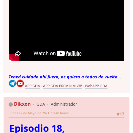
Tened cuidado ahí fuera, os quiero a todos de vuelta...
APP GDA
-
APP GDA PREMIUM VIP
-
WebAPP GDA
Dikxon
GDA
Administrador
Lunes 17 de Mayo de 2021. 19:48 horas.
#17
Episodio 18,