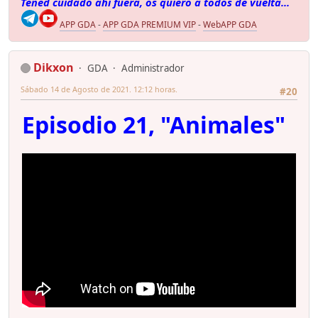
Tened cuidado ahí fuera, os quiero a todos de vuelta...
APP GDA
-
APP GDA PREMIUM VIP
-
WebAPP GDA
Dikxon
GDA
Administrador
Sábado 14 de Agosto de 2021. 12:12 horas.
#20
Episodio 21, "Animales"