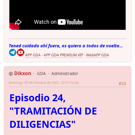
Tened cuidado ahí fuera, os quiero a todos de vuelta...
APP GDA
-
APP GDA PREMIUM VIP
-
WebAPP GDA
Dikxon
GDA
Administrador
Domingo 03 de Octubre de 2021. 20:15 horas.
#23
Episodio 24,
"TRAMITACIÓN DE
DILIGENCIAS"