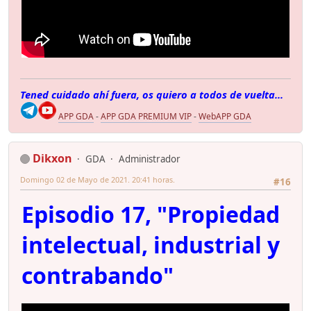
Tened cuidado ahí fuera, os quiero a todos de vuelta...
APP GDA
-
APP GDA PREMIUM VIP
-
WebAPP GDA
Dikxon
GDA
Administrador
Domingo 02 de Mayo de 2021. 20:41 horas.
#16
Episodio 17, "Propiedad
intelectual, industrial y
contrabando"