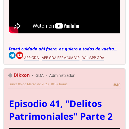
Tened cuidado ahí fuera, os quiero a todos de vuelta...
APP GDA
-
APP GDA PREMIUM VIP
-
WebAPP GDA
Dikxon
GDA
Administrador
Lunes 06 de Marzo de 2023. 10:57 horas.
#40
Episodio 41, "Delitos
Patrimoniales" Parte 2