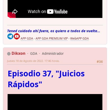
Tened cuidado ahí fuera, os quiero a todos de vuelta...
APP GDA
-
APP GDA PREMIUM VIP
-
WebAPP GDA
Dikxon
GDA
Administrador
Jueves 18 de Agosto de 2022. 17:46 horas.
#36
Episodio 37, "Juicios
Rápidos"