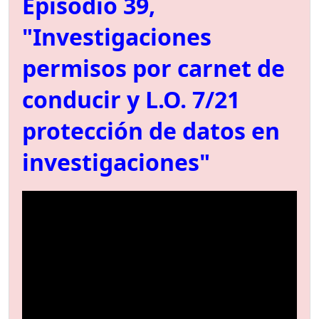
Episodio 39,
"Investigaciones
permisos por carnet de
conducir y L.O. 7/21
protección de datos en
investigaciones"