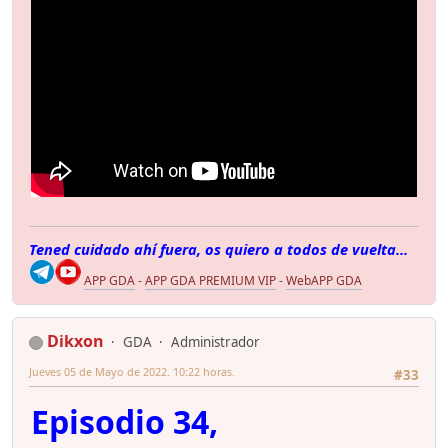
Tened cuidado ahí fuera, os quiero a todos de vuelta...
APP GDA
-
APP GDA PREMIUM VIP
-
WebAPP GDA
Dikxon
GDA
Administrador
Jueves 05 de Mayo de 2022. 10:22 horas.
#33
Episodio 34,