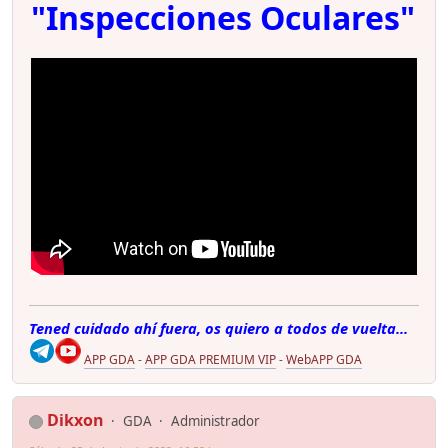
"Inspecciones Oculares"
Tened cuidado ahí fuera, os quiero a todos de vuelta...
APP GDA
-
APP GDA PREMIUM VIP
-
WebAPP GDA
Dikxon
GDA
Administrador