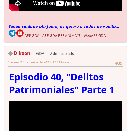
Tened cuidado ahí fuera, os quiero a todos de vuelta...
APP GDA
-
APP GDA PREMIUM VIP
-
WebAPP GDA
Dikxon
GDA
Administrador
Viernes 27 de Enero de 2023. 17:11 horas.
#39
Episodio 40, "Delitos
Patrimoniales" Parte 1