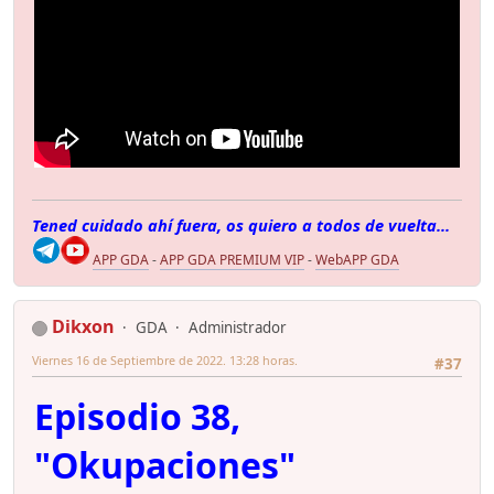
Tened cuidado ahí fuera, os quiero a todos de vuelta...
APP GDA
-
APP GDA PREMIUM VIP
-
WebAPP GDA
Dikxon
GDA
Administrador
Viernes 16 de Septiembre de 2022. 13:28 horas.
#37
Episodio 38,
"Okupaciones"