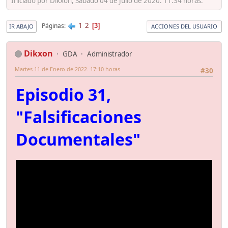
Iniciado por Dikxon, Sábado 04 de Julio de 2020. 11:34 horas.
1
2
Páginas
3
IR ABAJO
ACCIONES DEL USUARIO
Dikxon
GDA
Administrador
Martes 11 de Enero de 2022. 17:10 horas.
#30
Episodio 31,
"Falsificaciones
Documentales"