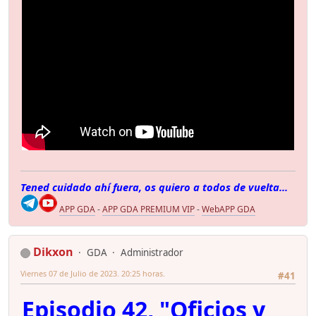
Tened cuidado ahí fuera, os quiero a todos de vuelta...
APP GDA
-
APP GDA PREMIUM VIP
-
WebAPP GDA
Dikxon
GDA
Administrador
Viernes 07 de Julio de 2023. 20:25 horas.
#41
Episodio 42, "Oficios y