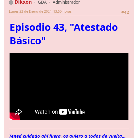
Dikxon
GDA
Administrador
Lunes 22 de Enero de 2024. 13:50 horas.
#42
Episodio 43, "Atestado
Básico"
Tened cuidado ahí fuera, os quiero a todos de vuelta...