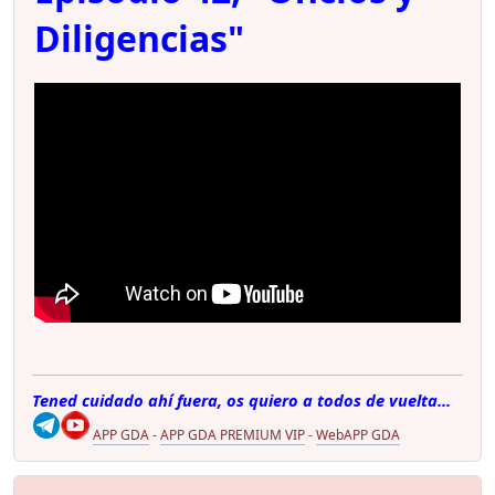
Diligencias"
Tened cuidado ahí fuera, os quiero a todos de vuelta...
APP GDA
-
APP GDA PREMIUM VIP
-
WebAPP GDA