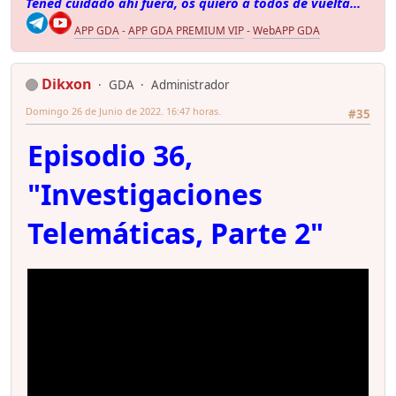
Tened cuidado ahí fuera, os quiero a todos de vuelta...
APP GDA
-
APP GDA PREMIUM VIP
-
WebAPP GDA
Dikxon
GDA
Administrador
Domingo 26 de Junio de 2022. 16:47 horas.
#35
Episodio 36,
"Investigaciones
Telemáticas, Parte 2"