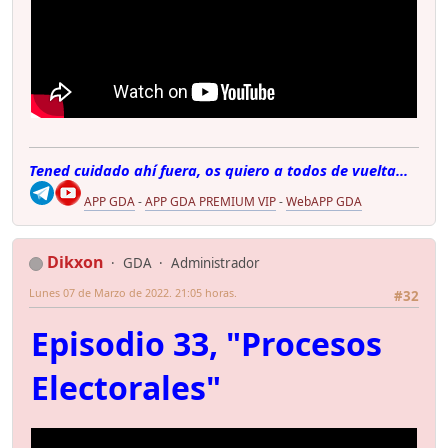
Tened cuidado ahí fuera, os quiero a todos de vuelta...
APP GDA
-
APP GDA PREMIUM VIP
-
WebAPP GDA
Dikxon
GDA
Administrador
Lunes 07 de Marzo de 2022. 21:05 horas.
#32
Episodio 33, "Procesos
Electorales"