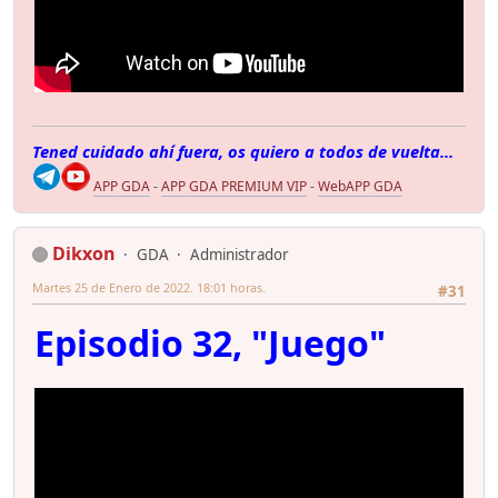
Tened cuidado ahí fuera, os quiero a todos de vuelta...
APP GDA
-
APP GDA PREMIUM VIP
-
WebAPP GDA
Dikxon
GDA
Administrador
Martes 25 de Enero de 2022. 18:01 horas.
#31
Episodio 32, "Juego"