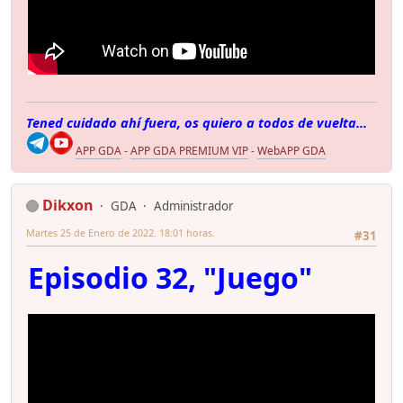
Tened cuidado ahí fuera, os quiero a todos de vuelta...
APP GDA
-
APP GDA PREMIUM VIP
-
WebAPP GDA
Dikxon
GDA
Administrador
Martes 25 de Enero de 2022. 18:01 horas.
#31
Episodio 32, "Juego"