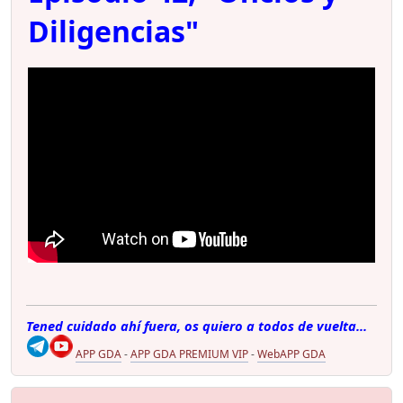
Diligencias"
Tened cuidado ahí fuera, os quiero a todos de vuelta...
APP GDA
-
APP GDA PREMIUM VIP
-
WebAPP GDA