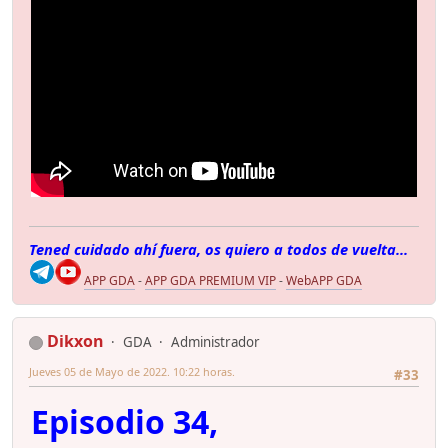
Tened cuidado ahí fuera, os quiero a todos de vuelta...
APP GDA
-
APP GDA PREMIUM VIP
-
WebAPP GDA
Dikxon
GDA
Administrador
Jueves 05 de Mayo de 2022. 10:22 horas.
#33
Episodio 34,