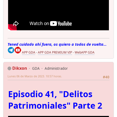
Tened cuidado ahí fuera, os quiero a todos de vuelta...
APP GDA
-
APP GDA PREMIUM VIP
-
WebAPP GDA
Dikxon
GDA
Administrador
Lunes 06 de Marzo de 2023. 10:57 horas.
#40
Episodio 41, "Delitos
Patrimoniales" Parte 2