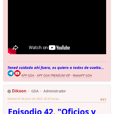
Tened cuidado ahí fuera, os quiero a todos de vuelta...
APP GDA
-
APP GDA PREMIUM VIP
-
WebAPP GDA
Dikxon
GDA
Administrador
Viernes 07 de Julio de 2023. 20:25 horas.
#41
Episodio 42, "Oficios y