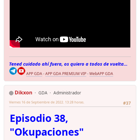
Tened cuidado ahí fuera, os quiero a todos de vuelta...
APP GDA
-
APP GDA PREMIUM VIP
-
WebAPP GDA
Dikxon
GDA
Administrador
Viernes 16 de Septiembre de 2022. 13:28 horas.
#37
Episodio 38,
"Okupaciones"