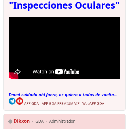
"Inspecciones Oculares"
Tened cuidado ahí fuera, os quiero a todos de vuelta...
APP GDA
-
APP GDA PREMIUM VIP
-
WebAPP GDA
Dikxon
GDA
Administrador