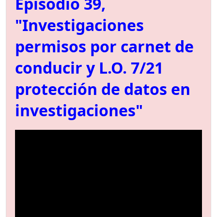
Episodio 39,
"Investigaciones
permisos por carnet de
conducir y L.O. 7/21
protección de datos en
investigaciones"