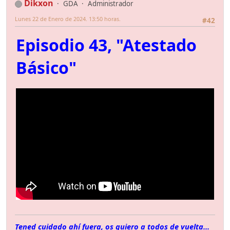
Dikxon
GDA
Administrador
Lunes 22 de Enero de 2024. 13:50 horas.
#42
Episodio 43, "Atestado
Básico"
Tened cuidado ahí fuera, os quiero a todos de vuelta...