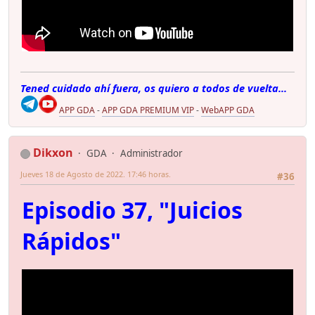
Tened cuidado ahí fuera, os quiero a todos de vuelta...
APP GDA
-
APP GDA PREMIUM VIP
-
WebAPP GDA
Dikxon
GDA
Administrador
Jueves 18 de Agosto de 2022. 17:46 horas.
#36
Episodio 37, "Juicios
Rápidos"