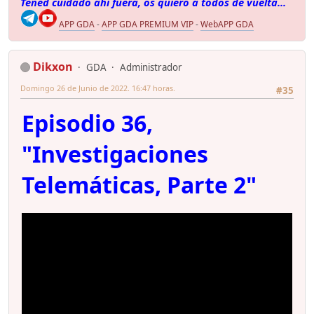
Tened cuidado ahí fuera, os quiero a todos de vuelta...
APP GDA
-
APP GDA PREMIUM VIP
-
WebAPP GDA
Dikxon
GDA
Administrador
Domingo 26 de Junio de 2022. 16:47 horas.
#35
Episodio 36,
"Investigaciones
Telemáticas, Parte 2"