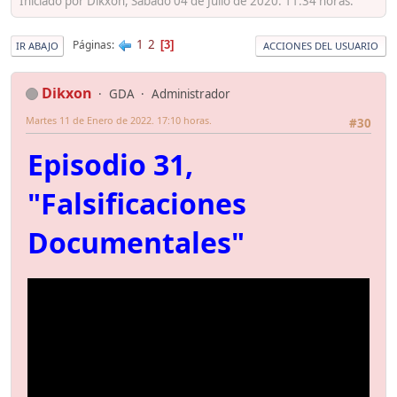
Iniciado por Dikxon, Sábado 04 de Julio de 2020. 11:34 horas.
1
2
Páginas
3
IR ABAJO
ACCIONES DEL USUARIO
Dikxon
GDA
Administrador
Martes 11 de Enero de 2022. 17:10 horas.
#30
Episodio 31,
"Falsificaciones
Documentales"