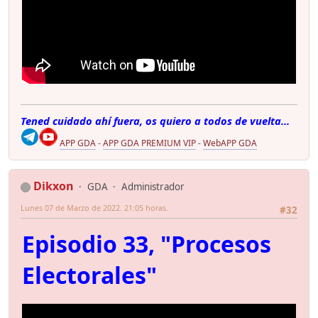
Tened cuidado ahí fuera, os quiero a todos de vuelta...
APP GDA
-
APP GDA PREMIUM VIP
-
WebAPP GDA
Dikxon
GDA
Administrador
Lunes 07 de Marzo de 2022. 21:05 horas.
#32
Episodio 33, "Procesos
Electorales"