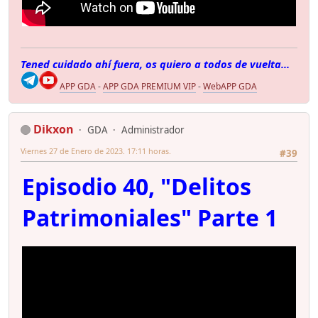
Tened cuidado ahí fuera, os quiero a todos de vuelta...
APP GDA
-
APP GDA PREMIUM VIP
-
WebAPP GDA
Dikxon
GDA
Administrador
Viernes 27 de Enero de 2023. 17:11 horas.
#39
Episodio 40, "Delitos
Patrimoniales" Parte 1