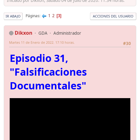
Iniciado por Dikxon, Sábado 04 de Julio de 2020. 11:34 horas.
1
2
Páginas
3
IR ABAJO
ACCIONES DEL USUARIO
Dikxon
GDA
Administrador
Martes 11 de Enero de 2022. 17:10 horas.
#30
Episodio 31,
"Falsificaciones
Documentales"