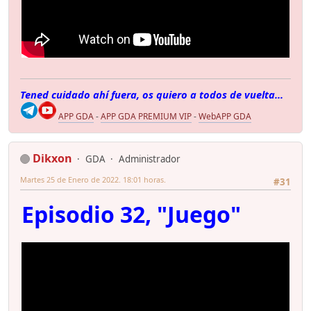
Tened cuidado ahí fuera, os quiero a todos de vuelta...
APP GDA
-
APP GDA PREMIUM VIP
-
WebAPP GDA
Dikxon
GDA
Administrador
Martes 25 de Enero de 2022. 18:01 horas.
#31
Episodio 32, "Juego"