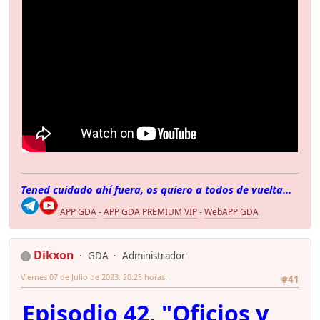
Tened cuidado ahí fuera, os quiero a todos de vuelta...
APP GDA
-
APP GDA PREMIUM VIP
-
WebAPP GDA
Dikxon
GDA
Administrador
Viernes 07 de Julio de 2023. 20:25 horas.
#41
Episodio 42, "Oficios y