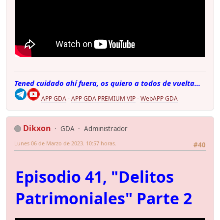
Tened cuidado ahí fuera, os quiero a todos de vuelta...
APP GDA
-
APP GDA PREMIUM VIP
-
WebAPP GDA
Dikxon
GDA
Administrador
Lunes 06 de Marzo de 2023. 10:57 horas.
#40
Episodio 41, "Delitos
Patrimoniales" Parte 2