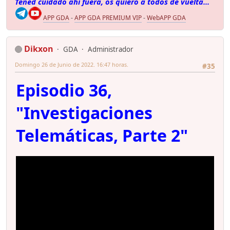
Tened cuidado ahí fuera, os quiero a todos de vuelta...
APP GDA
-
APP GDA PREMIUM VIP
-
WebAPP GDA
Dikxon
GDA
Administrador
Domingo 26 de Junio de 2022. 16:47 horas.
#35
Episodio 36,
"Investigaciones
Telemáticas, Parte 2"