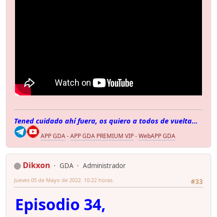
Tened cuidado ahí fuera, os quiero a todos de vuelta...
APP GDA
-
APP GDA PREMIUM VIP
-
WebAPP GDA
Dikxon
GDA
Administrador
Jueves 05 de Mayo de 2022. 10:22 horas.
#33
Episodio 34,