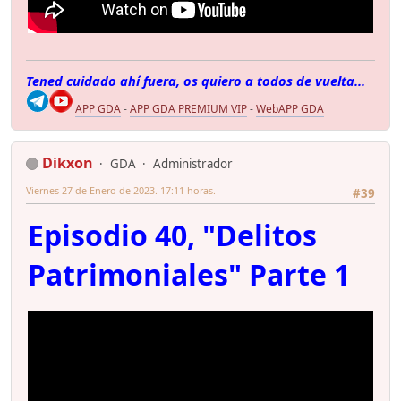
Tened cuidado ahí fuera, os quiero a todos de vuelta...
APP GDA
-
APP GDA PREMIUM VIP
-
WebAPP GDA
Dikxon
GDA
Administrador
Viernes 27 de Enero de 2023. 17:11 horas.
#39
Episodio 40, "Delitos
Patrimoniales" Parte 1