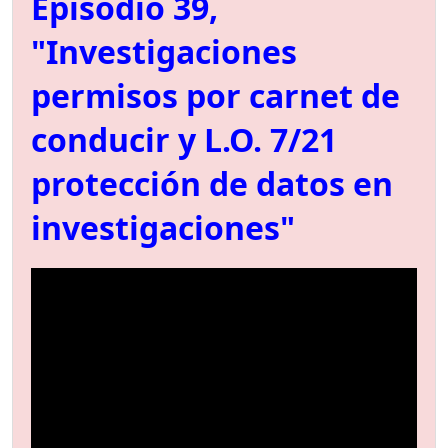
Episodio 39,
"Investigaciones
permisos por carnet de
conducir y L.O. 7/21
protección de datos en
investigaciones"