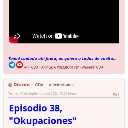
Tened cuidado ahí fuera, os quiero a todos de vuelta...
APP GDA
-
APP GDA PREMIUM VIP
-
WebAPP GDA
Dikxon
GDA
Administrador
Viernes 16 de Septiembre de 2022. 13:28 horas.
#37
Episodio 38,
"Okupaciones"