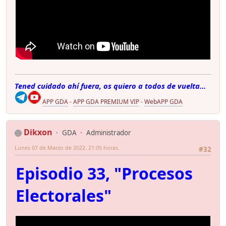
Tened cuidado ahí fuera, os quiero a todos de vuelta...
APP GDA
-
APP GDA PREMIUM VIP
-
WebAPP GDA
Dikxon
GDA
Administrador
Lunes 07 de Marzo de 2022. 21:05 horas.
#32
Episodio 33, "Procesos
Electorales"