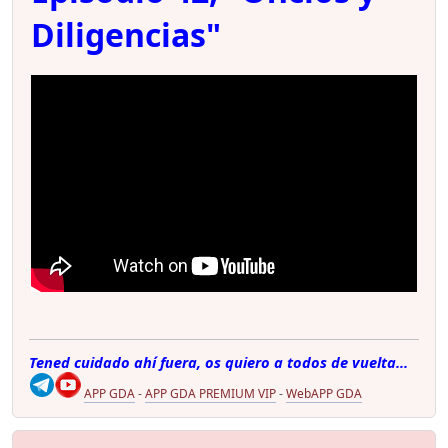
Diligencias"
Tened cuidado ahí fuera, os quiero a todos de vuelta...
APP GDA
-
APP GDA PREMIUM VIP
-
WebAPP GDA