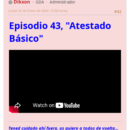
Dikxon
GDA
Administrador
Lunes 22 de Enero de 2024. 13:50 horas.
#42
Episodio 43, "Atestado
Básico"
Tened cuidado ahí fuera, os quiero a todos de vuelta...