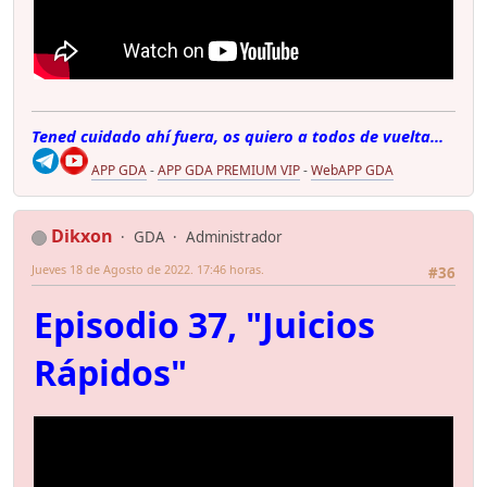
Tened cuidado ahí fuera, os quiero a todos de vuelta...
APP GDA
-
APP GDA PREMIUM VIP
-
WebAPP GDA
Dikxon
GDA
Administrador
Jueves 18 de Agosto de 2022. 17:46 horas.
#36
Episodio 37, "Juicios
Rápidos"