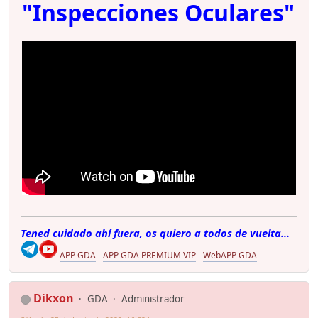
"Inspecciones Oculares"
Tened cuidado ahí fuera, os quiero a todos de vuelta...
APP GDA
-
APP GDA PREMIUM VIP
-
WebAPP GDA
Dikxon
GDA
Administrador