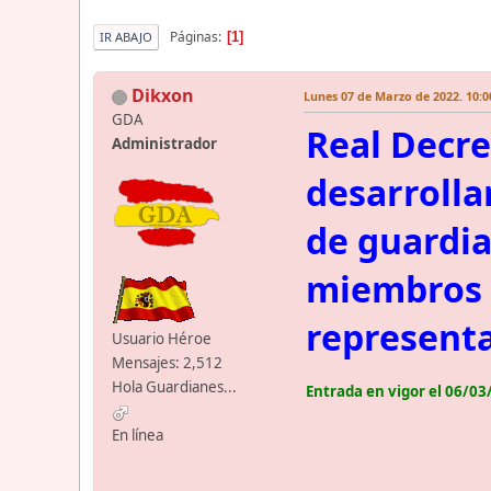
Páginas
1
IR ABAJO
Dikxon
Lunes 07 de Marzo de 2022. 10:0
GDA
Real Decre
Administrador
desarrolla
de guardia
miembros d
representa
Usuario Héroe
Mensajes: 2,512
Hola Guardianes...
Entrada en vigor el 06/0
En línea