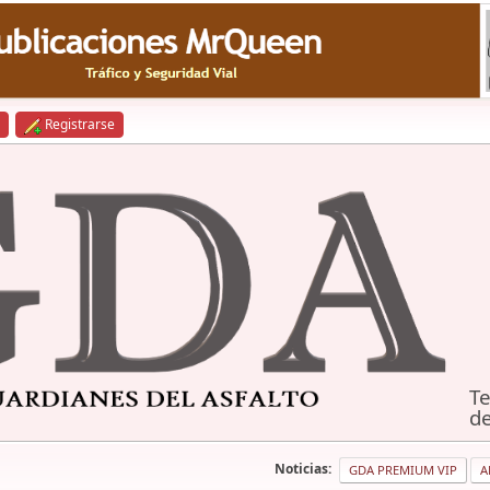
Registrarse
Te
de
Noticias:
GDA PREMIUM VIP
A