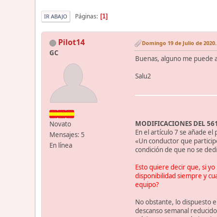
Páginas
1
IR ABAJO
Pilot14
Domingo 19 de Julio de 2020.
GC
Buenas, alguno me puede ayu
Salu2
MODIFICACIONES DEL 561
Novato
En el artículo 7 se añade el
Mensajes: 5
«Un conductor que particip
En línea
condición de que no se dediq
Esto quiere decir que, si y
disponibilidad siempre y cu
equipo?
No obstante, lo dispuesto 
descanso semanal reducido