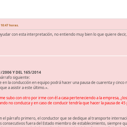
 10:47 horas.
dar con esta interpretación, no entiendo muy bien lo que quiere decir, l
/2006 Y DEL 165/2014
 párrafo siguiente:
e en la conducción en equipo podrá hacer una pausa de cuarenta y cinco 
ue a asistir a este último.».
o me subo con otro por irme con él a casa perteneciendo a la empresa, ¿
ando no conduzca y en caso de conducir tendría que hacer la pausa de 45 p
en el párrafo primero, el conductor que se dedique al transporte interna
s consecutivos fuera del Estado miembro de establecimiento, siempre q