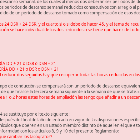
descanso semanal, de los cuales al menos dos deberán ser períodos de 
 períodos de descanso semanal reducidos consecutivos con arreglo al pá
cedido de un período de descanso tomado como compensación de esos dos
os 24 DSR + 24 DSR, y el cuarto si o si debe de hacer 45, y el tema de re
ación se hace individual de los dos reducidos o se tiene que hacer de tod
A DD + 21 o DSR o DSN + 21
RÍA DD + 21 o DSR o DSN + 21
 reducir dos seguidos hay que recuperar todas las horas reducidas en lo
empo de conducción se compensará con un período de descanso equivalent
de que finalice la tercera semana siguiente a la semana de que se trate.»
sea 1 o 2 horas estas horas de ampliación las tengo que añadir a un desca
 4 se sustituye por el texto siguiente:
espués del final del año de entrada en vigor de las disposiciones específic
ehículos que operen en un Estado miembro distinto de aquel en el que es
nformidad con los artículos 8, 9 y 10 del presente Reglamento:
que cambiar los tacógrafos?