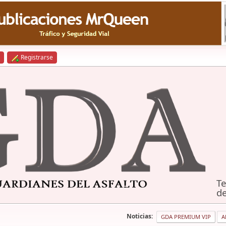
Registrarse
Te
de
Noticias:
GDA PREMIUM VIP
A