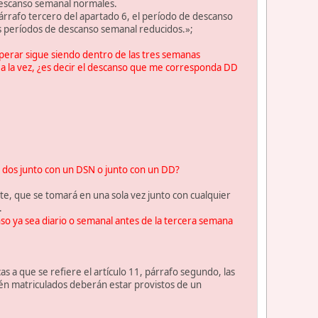
descanso semanal normales.
rrafo tercero del apartado 6, el período de descanso
 períodos de descanso semanal reducidos.»;
cuperar sigue siendo dentro de las tres semanas
o a la vez, ¿es decir el descanso que me corresponda DD
s dos junto con un DSN o junto con un DD?
e, que se tomará en una sola vez junto con cualquier
.
nso ya sea diario o semanal antes de la tercera semana
as a que se refiere el artículo 11, párrafo segundo, las
tén matriculados deberán estar provistos de un