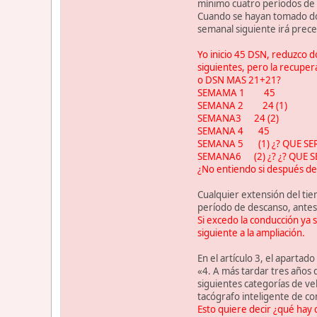
mínimo cuatro períodos de 
Cuando se hayan tomado dos
semanal siguiente irá pre
Yo inicio 45 DSN, reduzco d
siguientes, pero la recuper
o DSN MAS 21+21?
SEMAMA 1 45
SEMANA 2 24 (1)
SEMANA3 24 (2)
SEMANA 4 45
SEMANA 5 (1) ¿? QUE SERÍ
SEMANA6 (2) ¿? ¿? QUE SE
¿No entiendo si después del
Cualquier extensión del ti
período de descanso, antes 
Si excedo la conducción ya 
siguiente a la ampliación.
En el artículo 3, el apartado
«4. A más tardar tres años d
siguientes categorías de v
tacógrafo inteligente de co
Esto quiere decir ¿qué hay 