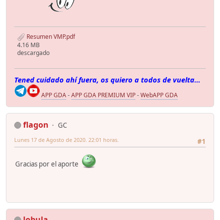
Resumen VMP.pdf
4.16 MB
descargado
Tened cuidado ahí fuera, os quiero a todos de vuelta...
APP GDA
-
APP GDA PREMIUM VIP
-
WebAPP GDA
flagon
GC
Lunes 17 de Agosto de 2020. 22:01 horas.
#1
Gracias por el aporte
lobula