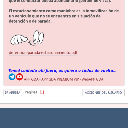
que el conductor pueda abandonarlo (perder de vista).
El estacionamiento como maniobra es la inmovilización de
un vehículo que no se encuentra en situación de
detención o de parada.
detencion-parada-estacionamiento.pdf
Tened cuidado ahí fuera, os quiero a todos de vuelta...
APP GDA
-
APP GDA PREMIUM VIP
-
WebAPP GDA
Páginas
1
IR ARRIBA
ACCIONES DEL USUARIO
|
|
Ayuda
Reglas y Términos
Ir Arriba ▲