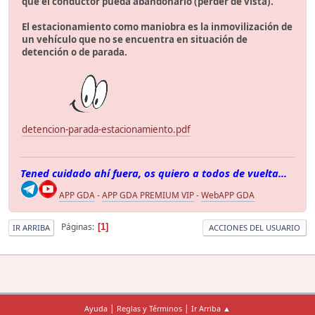
que el conductor pueda abandonarlo (perder de vista).
El estacionamiento como maniobra es la inmovilización de
un vehículo que no se encuentra en situación de
detención o de parada.
detencion-parada-estacionamiento.pdf
Tened cuidado ahí fuera, os quiero a todos de vuelta...
APP GDA
-
APP GDA PREMIUM VIP
-
WebAPP GDA
Páginas
1
IR ARRIBA
ACCIONES DEL USUARIO
|
|
Ayuda
Reglas y Términos
Ir Arriba ▲