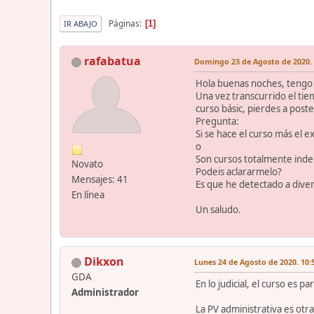
Páginas
1
IR ABAJO
rafabatua
Domingo 23 de Agosto de 2020. 
Hola buenas noches, tengo
Una vez transcurrido el ti
curso básic, pierdes a post
Pregunta:
Si se hace el curso más el 
o
Son cursos totalmente inde
Novato
Podeis aclararmelo?
Mensajes: 41
Es que he detectado a dive
En línea
Un saludo.
Dikxon
Lunes 24 de Agosto de 2020. 10:
GDA
En lo judicial, el curso es p
Administrador
La PV administrativa es otra