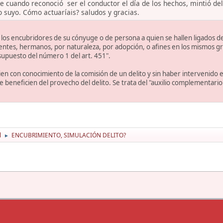
ue cuando reconoció ser el conductor el día de los hechos, mintió d
 suyo. Cómo actuaríais? saludos y gracias.
 los encubridores de su cónyuge o de persona a quien se hallen ligados de
ntes, hermanos, por naturaleza, por adopción, o afines en los mismos gr
supuesto del número 1 del art. 451".
uien con conocimiento de la comisión de un delito y sin haber intervenido 
e beneficien del provecho del delito. Se trata del "auxilio complementario
l
ENCUBRIMIENTO, SIMULACIÓN DELITO?
►