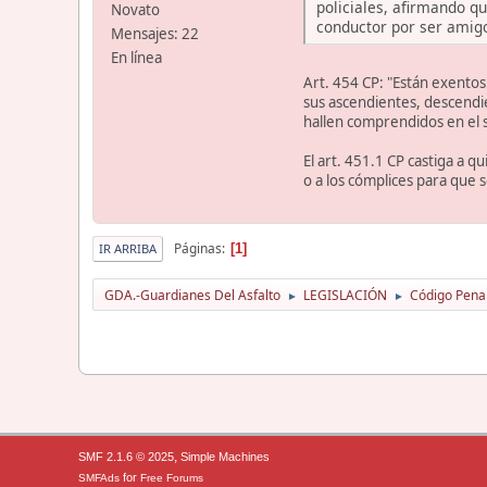
policiales, afirmando q
Novato
conductor por ser amigo
Mensajes: 22
En línea
Art. 454 CP: "Están exentos
sus ascendientes, descendie
hallen comprendidos en el 
El art. 451.1 CP castiga a q
o a los cómplices para que s
Páginas
1
IR ARRIBA
GDA.-Guardianes Del Asfalto
LEGISLACIÓN
Código Pena
►
►
,
SMF 2.1.6 © 2025
Simple Machines
for
SMFAds
Free Forums