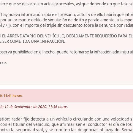
uiere que se desarrollen actos procesales, así que depende en que fase se
 hay nueva información sobre el presunto autor y de ello habría que infor
por un presunto delito de simulación de delito y paralelamente, a la esper
el 77.j), con el importe del triple sin descuento sobre la denuncia por rada
 O EL ARRENDATARIO DEL VEHÍCULO, DEBIDAMENTE REQUERIDO PARA EL
 SER COMETIDA UNA INFRACCIÓN.
observa punibilidad en el hecho, puede retomarse la infracción administrati
rre.
. 11:41 horas.
do 12 de Septiembre de 2020. 11:36 horas.
stión: radar fijo detecta a un vehículo circulando con una velocidad
con el titular del vehículo, que afirmar ser el conductor el día de lo
contra la seguridad vial, y se remiten las diligencias al juzgado. S