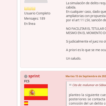
La simulación de delito req
cabida.
En cualquier caso, dado que
Usuario Completo
ampliatorias con propuesta 
Mensajes: 189
por el art 11 LSV, sanción d
En línea
NO FACILITAR EL TITULAR
MISMO EN EL MOMENTO DE
Si judicialmente el juez no 
A priori es lo que se me ocu
Un saludo.
sprint
Martes 15 de Septiembre de 2020
FCS
Cita de: malumar en Sába
planteo la siguiente cue
posteriores se contacta 
comisión del un delito 