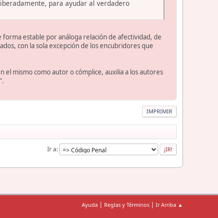
eliberadamente, para ayudar al verdadero
 forma estable por análoga relación de afectividad, de
ados, con la sola excepción de los encubridores que
en el mismo como autor o cómplice, auxilia a los autores
".
IMPRIMIR
Ir a
|
|
Ayuda
Reglas y Términos
Ir Arriba ▲