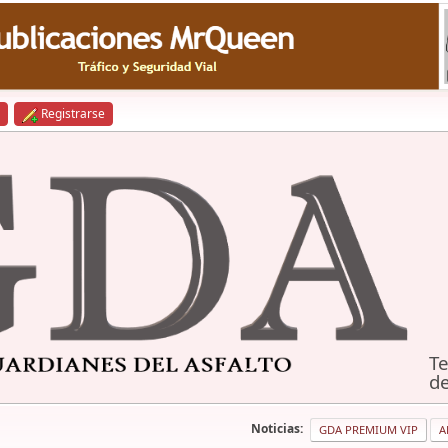
Registrarse
Te
de
Noticias:
GDA PREMIUM VIP
A