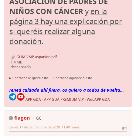
ASOCIACIÓN DE PADRES DE
NIÑOS CON CÁNCER
y
en la
página 3 hay una explicación por
si queréis realizar alguna
donación
.
GUIA VMP aspanion.pdf
1.4 MB
descargado
A
1 persona
le gusta esto.
1 persona agradeció esto.
Tened cuidado ahí fuera, os quiero a todos de vuelta...
APP GDA
-
APP GDA PREMIUM VIP
-
WebAPP GDA
flagon
GC
Jueves 17 de Septiembre de 2020. 11:40 horas.
#1