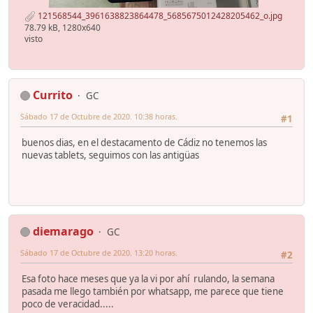
121568544_3961638823864478_5685675012428205462_o.jpg
78.79 kB, 1280x640
visto
Currito
GC
Sábado 17 de Octubre de 2020. 10:38 horas.
#1
buenos dias, en el destacamento de Cádiz no tenemos las
nuevas tablets, seguimos con las antigüas
diemarago
GC
Sábado 17 de Octubre de 2020. 13:20 horas.
#2
Esa foto hace meses que ya la vi por ahí rulando, la semana
pasada me llego también por whatsapp, me parece que tiene
poco de veracidad.....