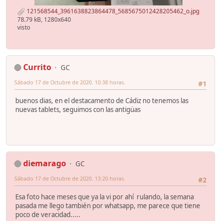
121568544_3961638823864478_5685675012428205462_o.jpg
78.79 kB, 1280x640
visto
Currito
GC
Sábado 17 de Octubre de 2020. 10:38 horas.
#1
buenos dias, en el destacamento de Cádiz no tenemos las
nuevas tablets, seguimos con las antigüas
diemarago
GC
Sábado 17 de Octubre de 2020. 13:20 horas.
#2
Esa foto hace meses que ya la vi por ahí rulando, la semana
pasada me llego también por whatsapp, me parece que tiene
poco de veracidad.....