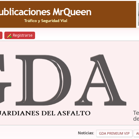
Registrarse
Te
de
Noticias:
GDA PREMIUM VIP
A