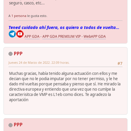
seguro, casco, etc...
A
1 persona
le gusta esto.
Tened cuidado ahí fuera, os quiero a todos de vuelta...
APP GDA
-
APP GDA PREMIUM VIP
-
WebAPP GDA
PPP
Jueves 24 de Marzo de 2022. 22:09 horas.
#7
Muchas gracias, había tenido alguna actuación con ellos y me
decian que no le podia imputar por no tener permiso, y le he
dado mil vueltas porque pensaba y pienso que sí. He mirado la
directiva europea y entiendo que una vez que no cumlpe la
caracterisitca de VMP es L1eb como dices. Te agradezo la
aportación
PPP