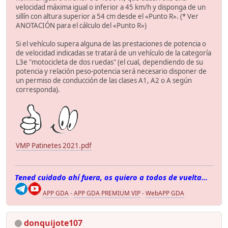
velocidad máxima igual o inferior a 45 km/h y disponga de un
sillín con altura superior a 54 cm desde el «Punto R». (* Ver
ANOTACIÓN para el cálculo del «Punto R»)
Si el vehículo supera alguna de las prestaciones de potencia o
de velocidad indicadas se tratará de un vehículo de la categoría
L3e "motocicleta de dos ruedas" (el cual, dependiendo de su
potencia y relación peso-potencia será necesario disponer de
un permiso de conducción de las clases A1, A2 o A según
corresponda).
VMP Patinetes 2021.pdf
Tened cuidado ahí fuera, os quiero a todos de vuelta...
APP GDA
-
APP GDA PREMIUM VIP
-
WebAPP GDA
donquijote107