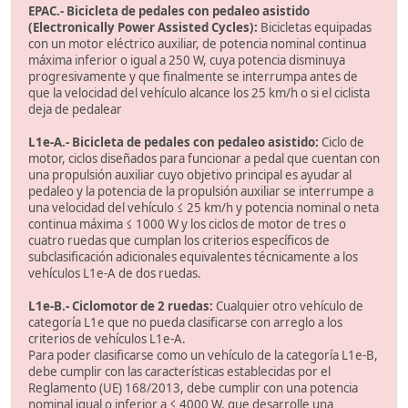
EPAC.- Bicicleta de pedales con pedaleo asistido
(Electronically Power Assisted Cycles):
Bicicletas equipadas
con un motor eléctrico auxiliar, de potencia nominal continua
máxima inferior o igual a 250 W, cuya potencia disminuya
progresivamente y que finalmente se interrumpa antes de
que la velocidad del vehículo alcance los 25 km/h o si el ciclista
deja de pedalear
L1e-A.- Bicicleta de pedales con pedaleo asistido:
Ciclo de
motor, ciclos diseñados para funcionar a pedal que cuentan con
una propulsión auxiliar cuyo objetivo principal es ayudar al
pedaleo y la potencia de la propulsión auxiliar se interrumpe a
una velocidad del vehículo ≤ 25 km/h y potencia nominal o neta
continua máxima ≤ 1000 W y los ciclos de motor de tres o
cuatro ruedas que cumplan los criterios específicos de
subclasificación adicionales equivalentes técnicamente a los
vehículos L1e-A de dos ruedas.
L1e-B.- Ciclomotor de 2 ruedas:
Cualquier otro vehículo de
categoría L1e que no pueda clasificarse con arreglo a los
criterios de vehículos L1e-A.
Para poder clasificarse como un vehículo de la categoría L1e-B,
debe cumplir con las características establecidas por el
Reglamento (UE) 168/2013, debe cumplir con una potencia
nominal igual o inferior a ≤ 4000 W, que desarrolle una