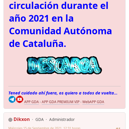
circulación durante el
año 2021 en la
Comunidad Autónoma
de Cataluña.
Tened cuidado ahí fuera, os quiero a todos de vuelta...
APP GDA
-
APP GDA PREMIUM VIP
-
WebAPP GDA
Dikxon
GDA
Administrador
Miércoles 15 de Septiembre de 2021. 12:31 horas.