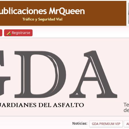
Registrarse
Te
de
Noticias:
GDA PREMIUM VIP
A