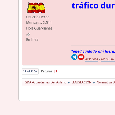
tráfico du
Usuario Héroe
Mensajes: 2,511
Hola Guardianes...
En línea
Tened cuidado ahí fuera,
APP GDA
-
APP GDA
Páginas
1
IR ARRIBA
GDA.-Guardianes Del Asfalto
LEGISLACIÓN
Normativa D
►
►