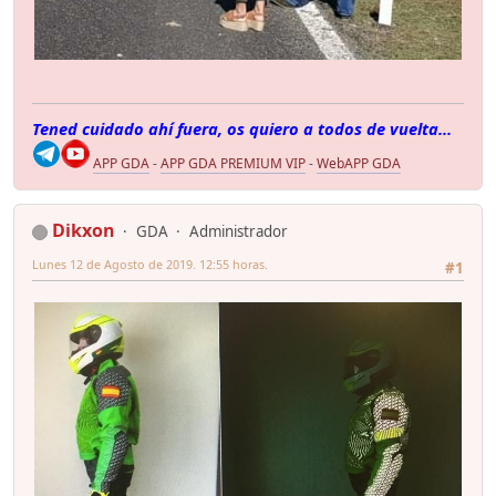
Tened cuidado ahí fuera, os quiero a todos de vuelta...
APP GDA
-
APP GDA PREMIUM VIP
-
WebAPP GDA
Dikxon
GDA
Administrador
Lunes 12 de Agosto de 2019. 12:55 horas.
#1