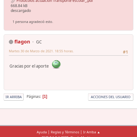
Protocolos actuación Transporte escolar_.pdf
668.84 kB
descargado
1 persona agradeció esto.
flagon
GC
Martes 30 de Marzo de 2021. 18:55 horas.
#1
Gracias por el aporte
Páginas
1
IR ARRIBA
ACCIONES DEL USUARIO
|
|
Ayuda
Reglas y Términos
Ir Arriba ▲