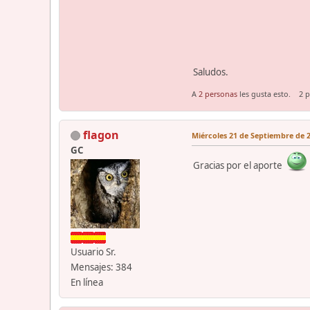
Saludos.
A
2 personas
les gusta esto.
2 
flagon
Miércoles 21 de Septiembre de 2
GC
Gracias por el aporte
Usuario Sr.
Mensajes: 384
En línea