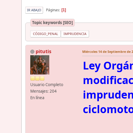
Páginas
1
IR ABAJO
Topic keywords [SEO]
CÓDIGO_PENAL
IMPRUDENCIA
pitutis
Miércoles 14 de Septiembre de 2
Ley Orgán
modificac
Usuario Completo
imprudenc
Mensajes: 204
En línea
ciclomoto