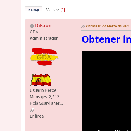
Páginas
1
IR ABAJO
Dikxon
Viernes 05 de Marzo de 2021.
GDA
Obtener in
Administrador
Usuario Héroe
Mensajes: 2,512
Hola Guardianes...
En línea