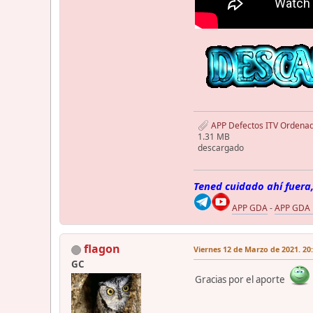
APP Defectos ITV Ordenad
1.31 MB
descargado
Tened cuidado ahí fuera,
APP GDA
-
APP GDA
flagon
Viernes 12 de Marzo de 2021. 20
GC
Gracias por el aporte