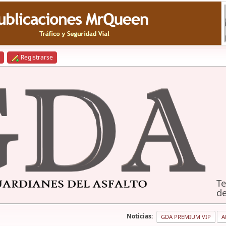
Registrarse
Te
de
Noticias:
GDA PREMIUM VIP
A