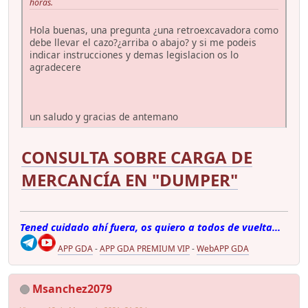
horas.
Hola buenas, una pregunta ¿una retroexcavadora como
debe llevar el cazo?¿arriba o abajo? y si me podeis
indicar instrucciones y demas legislacion os lo
agradecere
un saludo y gracias de antemano
CONSULTA SOBRE CARGA DE
MERCANCÍA EN "DUMPER"
Tened cuidado ahí fuera, os quiero a todos de vuelta...
APP GDA
-
APP GDA PREMIUM VIP
-
WebAPP GDA
Msanchez2079