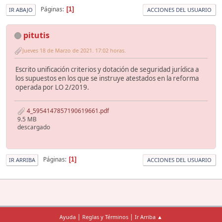
Páginas
1
IR ABAJO
ACCIONES DEL USUARIO
pitutis
Jueves 18 de Marzo de 2021. 17:02 horas.
Escrito unificación criterios y dotación de seguridad jurídica a
los supuestos en los que se instruye atestados en la reforma
operada por LO 2/2019.
4_5954147857190619661.pdf
9.5 MB
descargado
Páginas
1
IR ARRIBA
ACCIONES DEL USUARIO
|
|
Ayuda
Reglas y Términos
Ir Arriba ▲