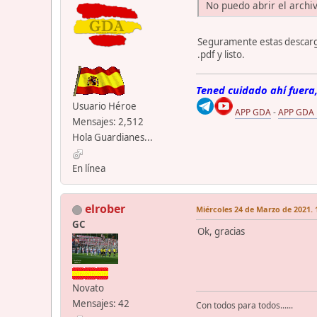
No puedo abrir el archi
Seguramente estas descarga
.pdf y listo.
Tened cuidado ahí fuera,
Usuario Héroe
APP GDA
-
APP GDA
Mensajes: 2,512
Hola Guardianes...
En línea
elrober
Miércoles 24 de Marzo de 2021. 
GC
Ok, gracias
Novato
Mensajes: 42
Con todos para todos......