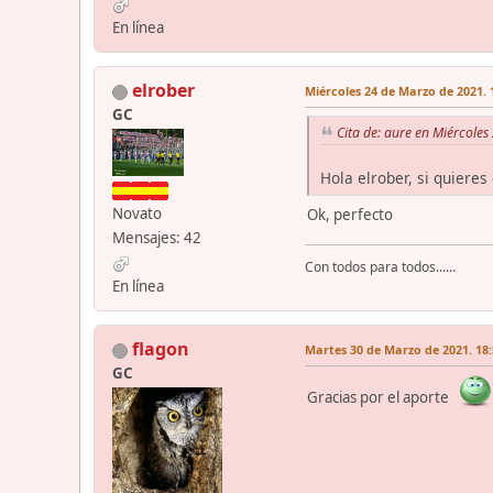
En línea
elrober
Miércoles 24 de Marzo de 2021. 
GC
Cita de: aure en Miércole
Hola elrober, si quiere
Novato
Ok, perfecto
Mensajes: 42
Con todos para todos......
En línea
flagon
Martes 30 de Marzo de 2021. 18:
GC
Gracias por el aporte