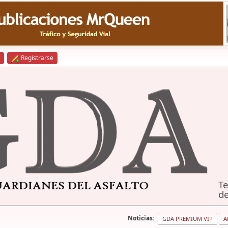
Registrarse
Te
de
Noticias:
GDA PREMIUM VIP
A