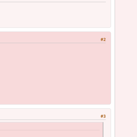
#2
#3