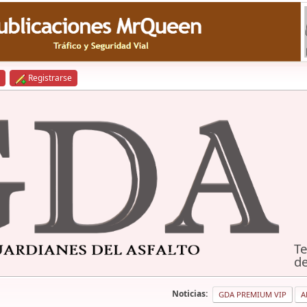
Registrarse
Te
de
Noticias:
GDA PREMIUM VIP
A