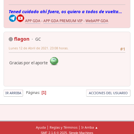
Tened cuidado ahí fuera, os quiero a todos de vuelta...
APP GDA
-
APP GDA PREMIUM VIP
-
WebAPP GDA
flagon
GC
Lunes 12 de Abril de 2021. 23:08 horas.
#1
Gracias por el aporte
Páginas
1
IR ARRIBA
ACCIONES DEL USUARIO
|
|
Ayuda
Reglas y Términos
Ir Arriba ▲
,
SMF 2.1.6 © 2025
Simple Machines