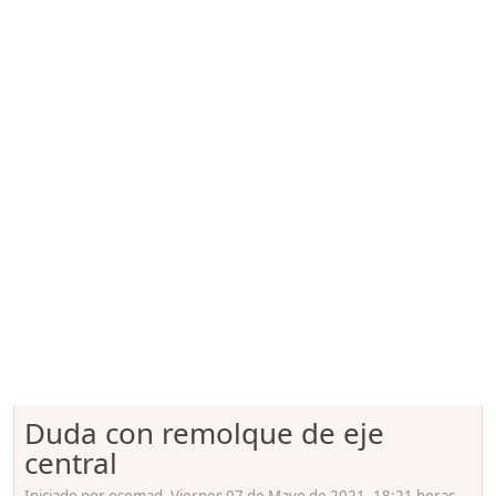
Duda con remolque de eje
central
Iniciado por osomad, Viernes 07 de Mayo de 2021. 18:21 horas.