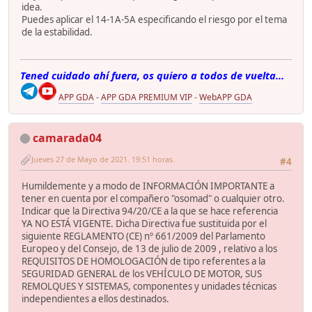
idea.
Puedes aplicar el 14-1A-5A especificando el riesgo por el tema
de la estabilidad.
Tened cuidado ahí fuera, os quiero a todos de vuelta...
APP GDA
-
APP GDA PREMIUM VIP
-
WebAPP GDA
camarada04
Jueves 27 de Mayo de 2021. 19:51 horas.
#4
Humildemente y a modo de INFORMACIÓN IMPORTANTE a
tener en cuenta por el compañero "osomad" o cualquier otro.
Indicar que la Directiva 94/20/CE a la que se hace referencia
YA NO ESTÁ VIGENTE. Dicha Directiva fue sustituida por el
siguiente REGLAMENTO (CE) nº 661/2009 del Parlamento
Europeo y del Consejo, de 13 de julio de 2009 , relativo a los
REQUISITOS DE HOMOLOGACIÓN de tipo referentes a la
SEGURIDAD GENERAL de los VEHÍCULO DE MOTOR, SUS
REMOLQUES Y SISTEMAS, componentes y unidades técnicas
independientes a ellos destinados.