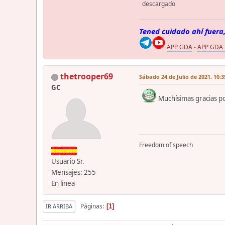
descargado
Tened cuidado ahí fuera,
APP GDA
-
APP GDA
thetrooper69
Sábado 24 de Julio de 2021. 10:3
GC
Muchísimas gracias po
Freedom of speech
Usuario Sr.
Mensajes: 255
En línea
Páginas
1
IR ARRIBA