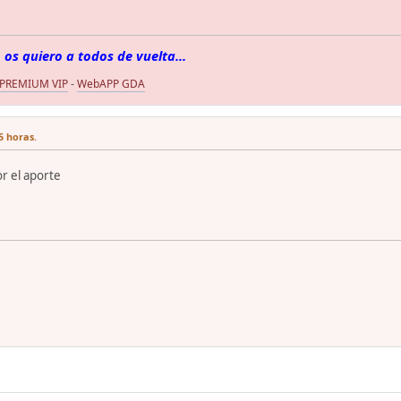
 os quiero a todos de vuelta...
 PREMIUM VIP
-
WebAPP GDA
5 horas.
r el aporte