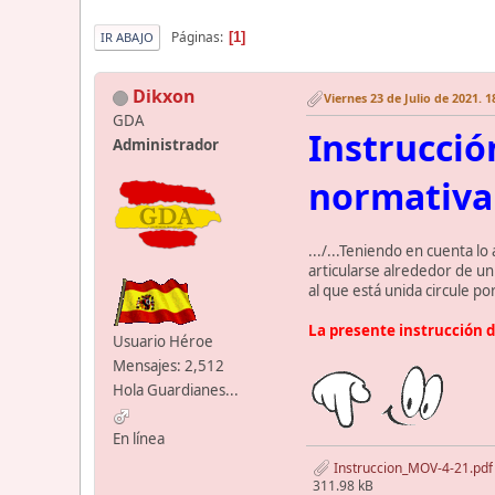
Páginas
1
IR ABAJO
Dikxon
Viernes 23 de Julio de 2021. 1
GDA
Instrucció
Administrador
normativa
.../...Teniendo en cuenta 
articularse alrededor de un
al que está unida circule por 
La presente instrucción 
Usuario Héroe
Mensajes: 2,512
Hola Guardianes...
En línea
Instruccion_MOV-4-21.pdf
311.98 kB