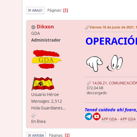
Páginas
1
IR ABAJO
Dikxon
Viernes 18 de Junio de 2021. 
GDA
OPERACIÓ
Administrador
14.06.21. COMUNICACIÓN
372.04 kB
descargado
Usuario Héroe
Mensajes: 2,512
Hola Guardianes...
Tened cuidado ahí fuera,
APP GDA
-
APP GDA
En línea
Páginas
1
IR ARRIBA