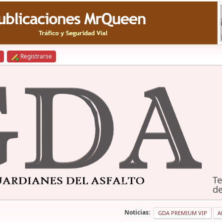
Registrarse
Te
de
Noticias:
GDA PREMIUM VIP
A