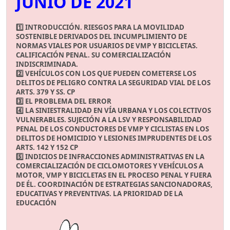
JUNIO DE 2021
1️⃣ INTRODUCCIÓN. RIESGOS PARA LA MOVILIDAD
SOSTENIBLE DERIVADOS DEL INCUMPLIMIENTO DE
NORMAS VIALES POR USUARIOS DE VMP Y BICICLETAS.
CALIFICACIÓN PENAL. SU COMERCIALIZACIÓN
INDISCRIMINADA.
2️⃣ VEHÍCULOS CON LOS QUE PUEDEN COMETERSE LOS
DELITOS DE PELIGRO CONTRA LA SEGURIDAD VIAL DE LOS
ARTS. 379 Y SS. CP
3️⃣ EL PROBLEMA DEL ERROR
4️⃣ LA SINIESTRALIDAD EN VÍA URBANA Y LOS COLECTIVOS
VULNERABLES. SUJECIÓN A LA LSV Y RESPONSABILIDAD
PENAL DE LOS CONDUCTORES DE VMP Y CICLISTAS EN LOS
DELITOS DE HOMICIDIO Y LESIONES IMPRUDENTES DE LOS
ARTS. 142 Y 152 CP
5️⃣ INDICIOS DE INFRACCIONES ADMINISTRATIVAS EN LA
COMERCIALIZACIÓN DE CICLOMOTORES Y VEHÍCULOS A
MOTOR, VMP Y BICICLETAS EN EL PROCESO PENAL Y FUERA
DE ÉL. COORDINACIÓN DE ESTRATEGIAS SANCIONADORAS,
EDUCATIVAS Y PREVENTIVAS. LA PRIORIDAD DE LA
EDUCACIÓN