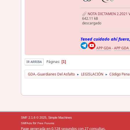
NOTA DICTAMEN 2.2021 V
642.11 kB
descargado
Tened cuidado ahí fuera,
APP GDA
-
APP GDA
Páginas
1
IR ARRIBA
GDA.-Guardianes Del Asfalto
LEGISLACIÓN
Código Pena
►
►
,
SMF 2.1.6 © 2025
Simple Machines
for
SMFAds
Free Forums
Page generada en 0.128 segundos con 27 consultas.