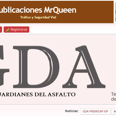
Registrarse
Te
de
Noticias:
GDA PREMIUM VIP
A