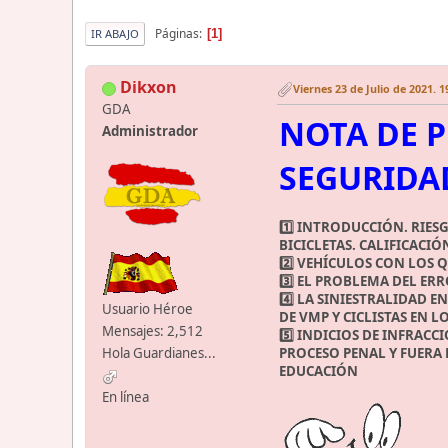
Páginas
1
IR ABAJO
Dikxon
Viernes 23 de Julio de 2021. 1
GDA
NOTA DE P
Administrador
SEGURIDAD
1️⃣ INTRODUCCIÓN. RIE
BICICLETAS. CALIFICACI
2️⃣ VEHÍCULOS CON LOS Q
3️⃣ EL PROBLEMA DEL ER
4️⃣ LA SINIESTRALIDAD 
Usuario Héroe
DE VMP Y CICLISTAS EN L
Mensajes: 2,512
5️⃣ INDICIOS DE INFRAC
PROCESO PENAL Y FUERA 
Hola Guardianes...
EDUCACIÓN
En línea