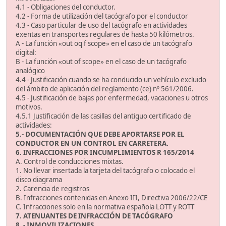
4.1 - Obligaciones del conductor.
4.2 - Forma de utilización del tacógrafo por el conductor
4.3 - Caso particular de uso del tacógrafo en actividades
exentas en transportes regulares de hasta 50 kilómetros.
A - La función «out oq f scope» en el caso de un tacógrafo
digital:
B - La función «out of scope» en el caso de un tacógrafo
analógico
4.4 - Justificación cuando se ha conducido un vehículo excluido
del ámbito de aplicación del reglamento (ce) nº 561/2006.
4.5 - Justificación de bajas por enfermedad, vacaciones u otros
motivos.
4.5.1 Justificación de las casillas del antiguo certificado de
actividades:
5.- DOCUMENTACIÓN QUE DEBE APORTARSE POR EL
CONDUCTOR EN UN CONTROL EN CARRETERA.
6. INFRACCIONES POR INCUMPLIMIENTOS R 165/2014
A. Control de conducciones mixtas.
1. No llevar insertada la tarjeta del tacógrafo o colocado el
disco diagrama
2. Carencia de registros
B. Infracciones contenidas en Anexo III, Directiva 2006/22/CE
C. Infracciones solo en la normativa española LOTT y ROTT
7. ATENUANTES DE INFRACCIÓN DE TACÓGRAFO
8. - INMOVILIZACIONES