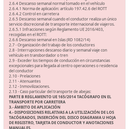
2.6.4 Descanso semanal normal tomado en el vehículo
2.6.4.1 Norma de aplicación: artículo 197.42.6 del ROTT
2.6.4.2 Control en carretera
2.6.5 Descanso semanal cuando el conductor realiza un único
servicio discrecional de transporte internacional de viajeros.
2.6.5.1 Infracciones según Reglamento UE 2016/403,
recogidas en el ROTT:
2.6.6 Descanso semanal en Islas (RD 1082/14)
2.7 - Organización del trabajo de los conductores
2.8 - Interrupciones descanso diario y semanal viaje con
vehículo en transbordador o tren
2.9 - Exceder los tiempos de conducción en circunstancias
excepcionales para llegada al centro operaciones o residencia
del conductor
2.10 - Prelaciones
2.11 - Atenuantes
2.12 - Inmovilizaciones.
2.13 - Caso particular del transporte de abejas:
PARTE B REGLAMENTO UE 165/2014 TACÓGRAFO EN EL
TRANSPORTE POR CARRETERA
3.- ÁMBITO DE APLICACIÓN
4.- DISPOSICIONES RELATIVAS A LA UTILIZACIÓN DE LOS
TACÓGRADOS, INSERCIÓN DEL DISCO DIAGRAMA U HOJA
DE REGISTRO, TARJETA DE CONDUCTOR Y ANOTACIONES
MANUALES.