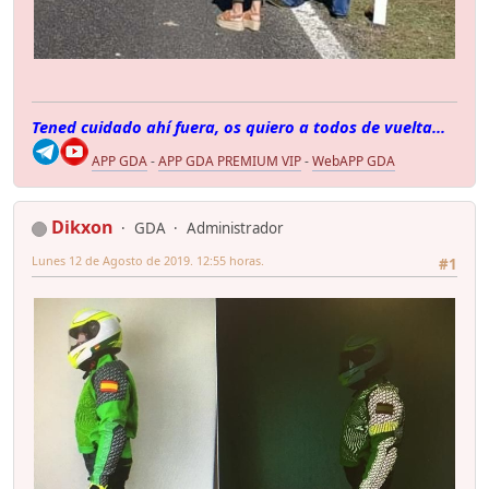
Tened cuidado ahí fuera, os quiero a todos de vuelta...
APP GDA
-
APP GDA PREMIUM VIP
-
WebAPP GDA
Dikxon
GDA
Administrador
Lunes 12 de Agosto de 2019. 12:55 horas.
#1