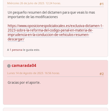
Miércoles 26 de Julio de 2023. 12:24 horas.
#1
Un pequeño resumen del dictamen para que veais lo mas
importante de las modificaciones
https://www.oposicionespolicialocalex.es/exclusiva-dictamen-1-
2023-sobre-la-reforma-del-codigo-penal-en-materia-de-
imprudencia-en-la-conduccion-de-vehiculos-resumen-
descargar/
A
1 persona
le gusta esto.
camarada04
Lunes 14 de Agosto de 2023. 16:56 horas.
#2
Gracias por el aporte.