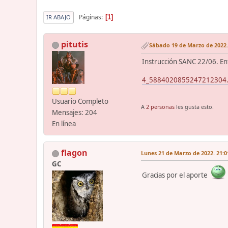
Páginas
1
IR ABAJO
pitutis
Sábado 19 de Marzo de 2022.
Instrucción SANC 22/06. En
4_5884020855247212304.
Usuario Completo
A
2 personas
les gusta esto.
Mensajes: 204
En línea
flagon
Lunes 21 de Marzo de 2022. 21:0
GC
Gracias por el aporte