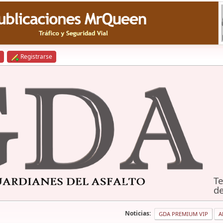
Registrarse
Te
de
Noticias:
GDA PREMIUM VIP
A