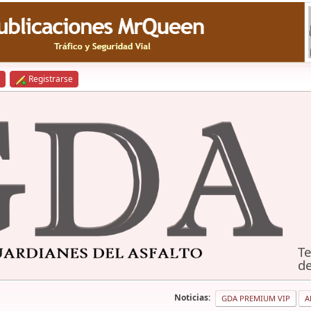
Registrarse
Te
de
Noticias:
GDA PREMIUM VIP
A