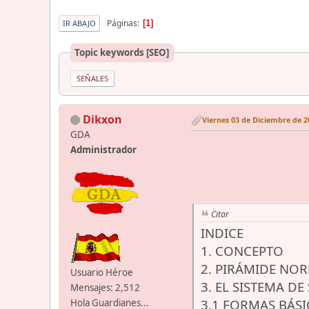
Páginas
1
IR ABAJO
Topic keywords [SEO]
SEÑALES
Dikxon
Viernes 03 de Diciembre de 2
GDA
Administrador
Citar
INDICE
1. CONCEPTO
2. PIRÁMIDE NO
Usuario Héroe
3. EL SISTEMA D
Mensajes: 2,512
3.1 FORMAS BÁSI
Hola Guardianes...