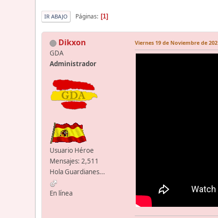
Páginas
1
IR ABAJO
Dikxon
Viernes 19 de Noviembre de 2021
GDA
Administrador
Usuario Héroe
Mensajes: 2,511
Hola Guardianes...
En línea