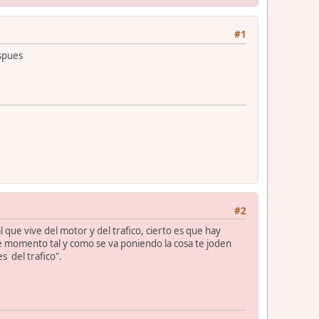
#1
spues
#2
que vive del motor y del trafico, cierto es que hay
se momento tal y como se va poniendo la cosa te joden
es del trafico".